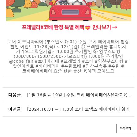
코베 X 쁘띠마리에 (부스번호 Q-01) 수원 코베 베이비페어 현장
할인 이벤트 11/28(목) ~ 12/1(일) ① 프레벨라몰 홈페이지
카카오로 회원가입시 1,000원 추가할인 ② 임부스타킹
(30D/80D/150D/250D/기모스타킹) 1,000원 추가할인
@cobe_fair
#쁘띠마리에
#프레벨라
#코베
#임산부스타킹
#
할인이벤트
#베이비페어
#수원코베
#임산부속옷
#수원
#
코베베이비페어
요즘 핫한 출산·육아템 모아보고
다음글
[1월 16일 ~ 19일 ] 수원 코베 베이비페어&유아교육용품전 참가
이전글
[2024.10.31 ~ 11.03] 코베 코엑스 베이비페어 참가