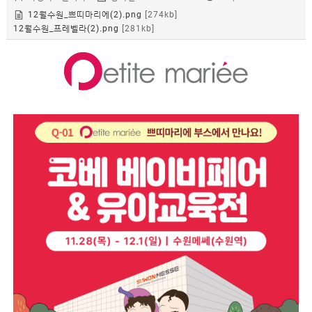
Q&A
12월수원_쁘띠마리에(2).png
[274kb]
상품후기
12월수원_프레벨라(2).png
[281kb]
이벤트
제휴/
광고
문의
이용안내
COMPANY
GUIDE