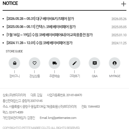
NOTICE
[2026.05.28 ~ 05.31] 대구 베이비&키즈페어 참가
2026.05.26
[2025.05.08 ~ 05.11] 킨텍스 코베 베이비페어 참가
2025.05.05
[1월 16일 ~ 19일 ] 수원 코베 베이비페어&유아교육용품전 참가
2025.01.10
[2024.11.28 ~ 12.01] 수원 코베 베이비페어 참가
2024.11.25
STORE GUIDE
장바구니
관심상품
주문배송
구매후기
Q&A
MYPAGE
상호 (주)쁘띠마리에
대표. 김일
사업자등록번호. 201-81-68470
통신판매업신고. 중랑제 2007-0145
주소. 서울특별시 중랑구 동일로139길 78(중화동) (주)쁘띠마리에
전화. 1544-4453
팩스. 02-971-4089
개인정보관리책임자. 김명진
E-mail.
kmj@petitemariee.com
COPYRIGHT(C) PETITE MARIEE CO.,LTD. ALL RIGHTS RESERVED.