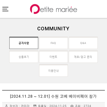
COMMUNITY
로그인
회원가입
마이페이지
공지사항
FAQ
Q&A
주문배송
고객센터
회사소개
상품후기
이벤트
제휴/광고 문의
SHOPPING
이용안내
MYPAGE
COMMUNITY
공지사항
[2024.11.28 ~ 12.01] 수원 코베 베이비페어 참가
FAQ
작성자 : 관리자
등록일 : 2024-11-25
조회 : 2724