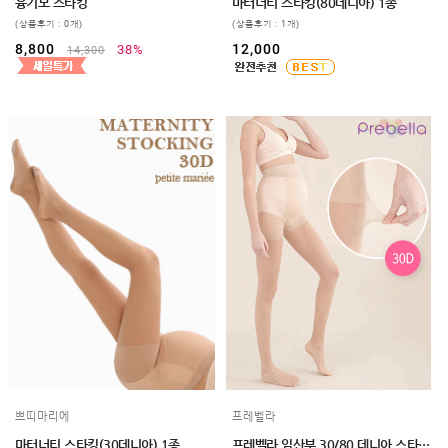
임부복
융기모 스타킹
마터너티 스타킹(80데니아) 1종
(상품후기 : 0개)
(상품후기 : 1개)
상의
8,800
12,000
38%
14,300
하의/
스타킹
원피스
클리어런스
&B급
특가
(클리어런스)
B급상품
HIT
SALE
MYPAGE
COMMUNITY
COMPANY
쁘띠마리에
프레벨라
마터너티 스타킹(30데니아) 1종
프레벨라 임산부 30/80 데니아 스타킹 2매