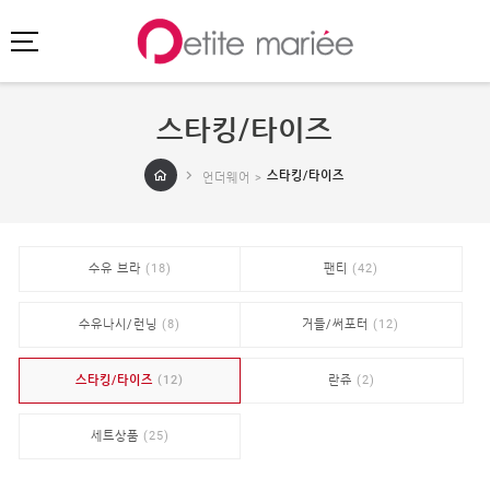
스타킹/타이즈
로그인
회원가입
마이페이지
스타킹/타이즈
언더웨어 >
주문배송
고객센터
회사소개
수유 브라
(18)
팬티
(42)
SHOPPING
SPECIAL
수유나시/런닝
(8)
거들/써포터
(12)
BEST
스타킹/타이즈
(12)
란쥬
(2)
NEW
초특가
·
클리어런스
세트상품
(25)
이벤트
HIT