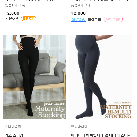
GUIDE
(상품후기 : 1개)
(상품후기 : 0개)
12,000
12,800
쁘띠마리에
쁘띠마리에
기모 스타킹
마터너티 하이멀티 150 데니아 스타킹(유발) 1종