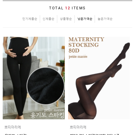
SALE
TOTAL
12
ITEMS
1+1
인기제품순
신제품순
상품명순
낮은가격순
높은가격순
빅사이즈
~3XL
언더웨어
수유
브라
팬티
수유나시/
런닝
거들/
써포터
스타킹/
타이즈
란쥬
세트상품
임산부용품
복대/
보호대
쁘띠마리에
쁘띠마리에