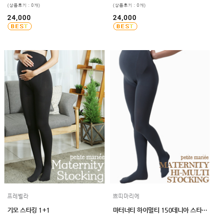
(상품후기 : 0개)
(상품후기 : 0개)
24,000
24,000
프레벨라
쁘띠마리에
기모 스타킹 1+1
마터너티 하이멀티 150데니아 스타킹(유발) 2매