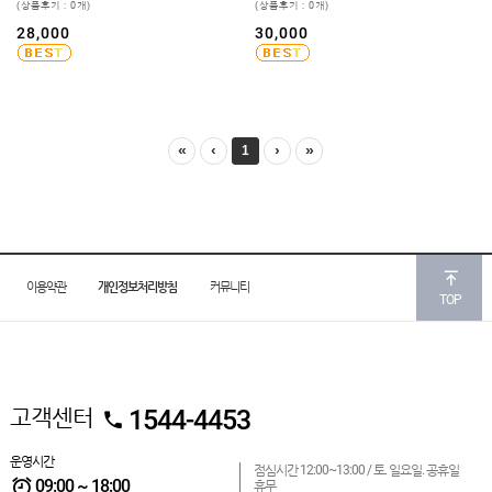
(상품후기 : 0개)
(상품후기 : 0개)
28,000
30,000
«
‹
›
»
1
이용약관
개인정보처리방침
커뮤니티
TOP
고객센터
1544-4453
운영시간
점심시간 12:00~13:00 /
토. 일요일. 공휴일
09:00 ~ 18:00
휴무