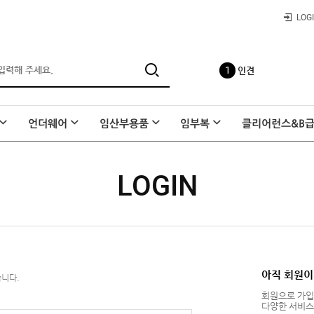
손목보호대
LOG
1
인견
언더웨어
임산부용품
임부복
클리어런스&B
2
빅사이즈
LOGIN
3
수유나시
아직 회원이
습니다.
4
사각팬티
회원으로 가
다양한 서비스