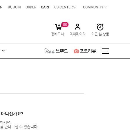
IN
JOIN
ORDER
CART
CS CENTER
COMMUNITY
00
장바구니
마이페이지
최근 본 상품
급
브랜드
포토리뷰
 아니신가요?
입하시면
를 만나보실 수 있습니다.