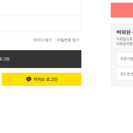
5
레이온 요가바지
비회원
비회원으로 
아이디 찾기
비밀번호 찾기
비회원주문
6
요일팬티
7
종아리 압박밴드
카카오 로그인
8
스타킹