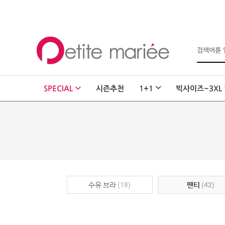
로그인
회원가입
마이페이지
SPECIAL
시즌추천
1+1
빅사이즈~3XL
주문배송
고객센터
회사소개
SHOPPING
SPECIAL
BEST
NEW
수유 브라
(18)
팬티
(42)
초특가
·
클리어런스
이벤트