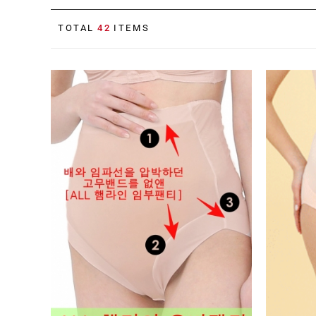
HIT
TOTAL
42
ITEMS
SALE
1+1
빅사이즈
~3XL
언더웨어
수유
브라
팬티
수유나시/
런닝
거들/
써포터
스타킹/
타이즈
란쥬
세트상품