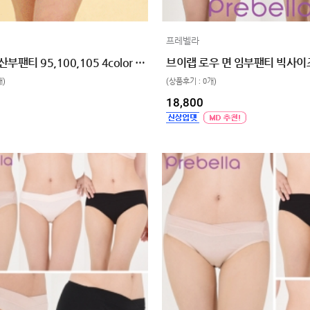
1
인견
프레벨라
면스판 임산부팬티 95,100,105 4color 임파선부담완화
개)
(상품후기 : 0개)
18,800