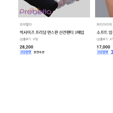
프레벨라
쁘띠마리에
빅사이즈 프리덤 면스판 산전팬티 3매입
소프트 임부
(상품후기 : 0개)
(상품후기 : 0
28,200
17,000