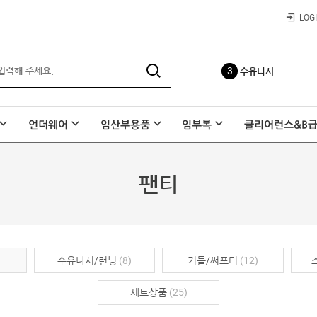
빅사이즈
LOG
3
수유나시
언더웨어
임산부용품
임부복
클리어런스&B
4
사각팬티
팬티
5
레이온 요가바지
수유나시/런닝
(8)
거들/써포터
(12)
6
요일팬티
세트상품
(25)