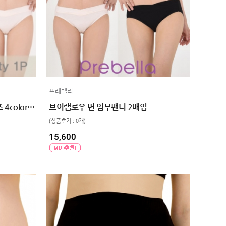
프레벨라
브이랩 로우 면임부팬티 빅사이즈 4color 1종
브이랩로우 면 임부팬티 2매입
(상품후기 : 0개)
15,600