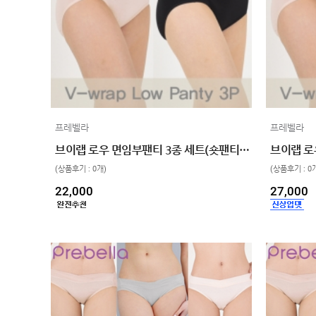
MYPAGE
COMMUNITY
COMPANY
GUIDE
프레벨라
프레벨라
브이랩 로우 면임부팬티 3종 세트(숏팬티. 95/100/105, 4color, 산전산후 겸용)
(상품후기 : 0개)
(상품후기 : 0
22,000
27,000