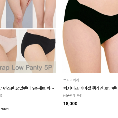
쁘띠마리에
브이랩로우 면스판 요일팬티 5종세트 빅사이즈 4color
개)
(상품후기 : 0개)
18,000