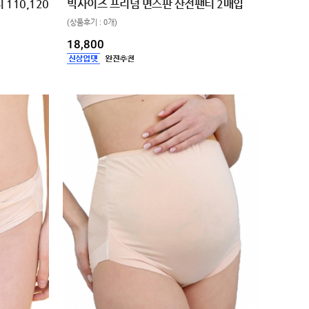
110,120
빅사이즈 프리덤 면스판 산전팬티 2매입
(상품후기 : 0개)
18,800