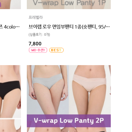
프레벨라
브이랩 로우 면 임부팬티 빅사이즈 4color 2매입
브이랩 로우 면임부팬티 1종(숏팬티, 95/100/105, 4color, 산전산후 겸용)
(상품후기 : 0개)
7,800