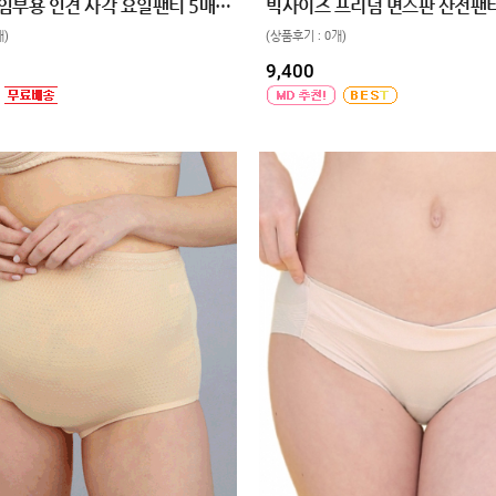
빅사이즈 임부용 인견 사각 요일팬티 5매입 110,120
빅사이즈 프리덤 면스판 산전팬티 
개)
(상품후기 : 0개)
9,400