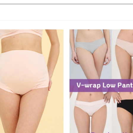
7
종아리 압박밴드
8
스타킹
9
수유브라탑
10
손목보호대