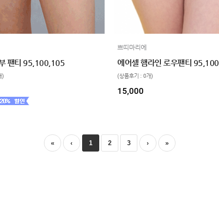
쁘띠마리에
 팬티 95,100,105
개)
(상품후기 : 0개)
15,000
«
‹
1
2
3
›
»