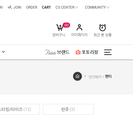
IN
JOIN
ORDER
CART
CS CENTER
COMMUNITY
00
장바구니
마이페이지
최근 본 상품
급
브랜드
포토리뷰
팬티
언더웨어 >
스타킹/타이즈
(12)
란쥬
(2)