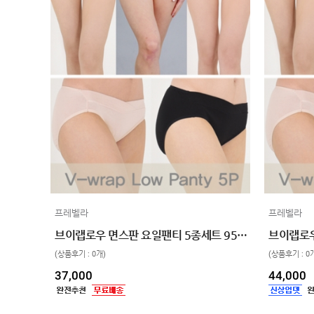
프레벨라
프레벨라
브이랩로우 면스판 요일팬티 5종세트 95/100/105 산전후 겸용
(상품후기 : 0개)
(상품후기 : 0
37,000
44,000