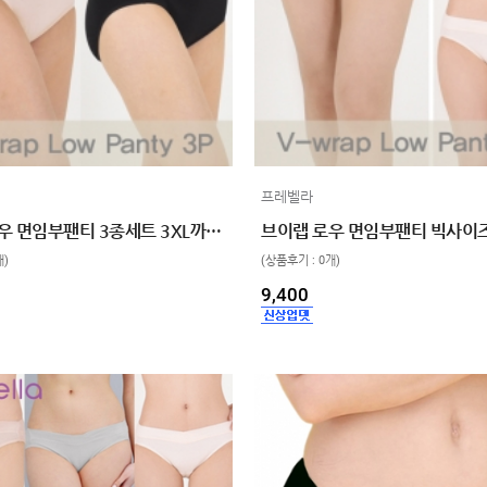
프레벨라
브이랩 로우 면임부팬티 3종세트 3XL까지 빅사이즈 4color
개)
(상품후기 : 0개)
9,400