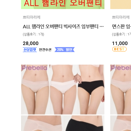
임산부용품
복대/
쁘띠마리에
쁘띠마리에
보호대
ALL 햄라인 오버팬티 빅사이즈 임부팬티 제왕팬티 만삭 2xl 3xl
임부복
(상품후기 : 1개)
(상품후기 : 1
상의
28,000
11,000
하의/
스타킹
원피스
클리어런스
&B급
특가
(클리어런스)
B급상품
HIT
SALE