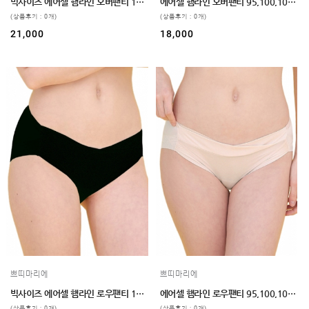
임부복
빅사이즈 에어셀 햄라인 오버팬티 110,120 2color
에어셀 햄라인 오버팬티 95,100,105 2color
(상품후기 : 0개)
(상품후기 : 0개)
상의
21,000
18,000
하의/
스타킹
원피스
클리어런스
&B급
특가
(클리어런스)
B급상품
HIT
SALE
MYPAGE
COMMUNITY
쁘띠마리에
쁘띠마리에
COMPANY
빅사이즈 에어셀 햄라인 로우팬티 110,120 2color
에어셀 햄라인 로우팬티 95,100,105 2color
(상품후기 : 0개)
(상품후기 : 0개)