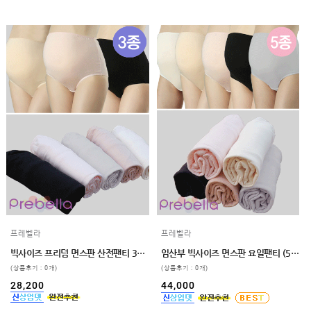
프레벨라
프레벨라
빅사이즈 프리덤 면스판 산전팬티 3매입
임산부 빅사이즈 면스판 요일팬티 (5종세트) 110,120
(상품후기 : 0개)
(상품후기 : 0개)
28,200
44,000