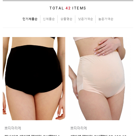
SALE
TOTAL
42
ITEMS
1+1
인기제품순
신제품순
상품명순
낮은가격순
높은가격순
빅사이즈
~3XL
언더웨어
수유
브라
팬티
수유나시/
런닝
거들/
써포터
스타킹/
타이즈
란쥬
세트상품
임산부용품
복대/
보호대
쁘띠마리에
쁘띠마리에