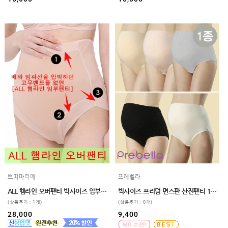
쁘띠마리에
프레벨라
ALL 햄라인 오버팬티 빅사이즈 임부팬티 제왕팬티 만삭 2xl 3xl
빅사이즈 프리덤 면스판 산전팬티 110,120
(상품후기 : 1개)
(상품후기 : 0개)
28,000
9,400