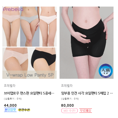
프레벨라
프레벨라
브이랩로우 면스판 요일팬티 5종세트 빅사이즈 4color
임부용 인견 사각 요일팬티 5매입 2 color 3 size
(상품후기 : 0개)
(상품후기 : 0개)
44,000
80,000