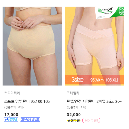
쁘띠마리에
프레벨라
소프트 임부 팬티 95,100,105
텐셀/인견 사각팬티 2매입 3size 2color
(상품후기 : 0개)
(상품후기 : 7개)
17,000
32,000