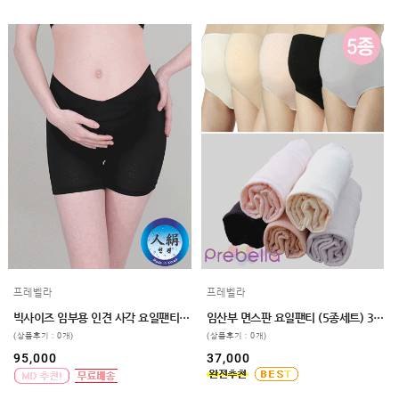
프레벨라
프레벨라
빅사이즈 임부용 인견 사각 요일팬티 5매입 110,120
임산부 면스판 요일팬티 (5종세트) 3size
(상품후기 : 0개)
(상품후기 : 0개)
95,000
37,000