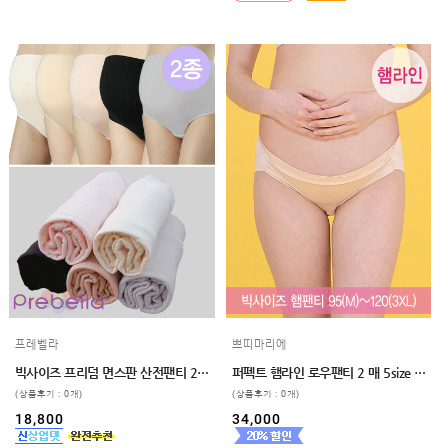
프레벨라
쁘띠마리에
빅사이즈 프리덤 면스판 산전팬티 2매입
퍼펙트 햄라인 로우팬티 2 매 5size 임파선 빅사이즈 임부로우팬티 2XL , 3XL
(상품후기 : 0개)
(상품후기 : 0개)
18,800
34,000