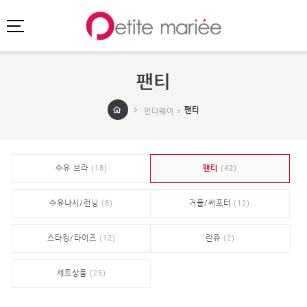
팬티
로그인
회원가입
마이페이지
팬티
언더웨어 >
주문배송
고객센터
회사소개
수유 브라
(18)
팬티
(42)
SHOPPING
SPECIAL
수유나시/런닝
(8)
거들/써포터
(12)
BEST
스타킹/타이즈
(12)
란쥬
(2)
NEW
초특가
·
클리어런스
세트상품
(25)
이벤트
HIT