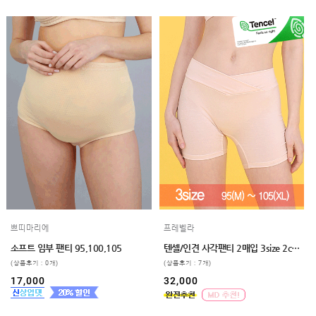
쁘띠마리에
프레벨라
소프트 임부 팬티 95,100,105
텐셀/인견 사각팬티 2매입 3size 2color
(상품후기 : 0개)
(상품후기 : 7개)
17,000
32,000