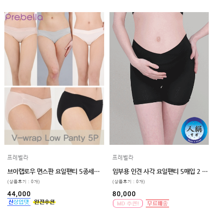
프레벨라
프레벨라
브이랩로우 면스판 요일팬티 5종세트 빅사이즈 4color
임부용 인견 사각 요일팬티 5매입 2 color 3 size
(상품후기 : 0개)
(상품후기 : 0개)
44,000
80,000