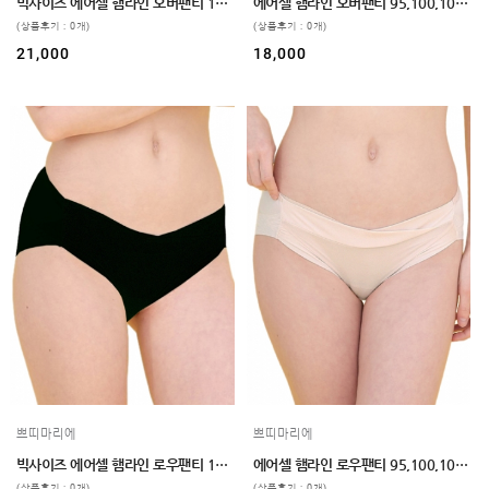
임부복
빅사이즈 에어셀 햄라인 오버팬티 110,120 2color
에어셀 햄라인 오버팬티 95,100,105 2color
(상품후기 : 0개)
(상품후기 : 0개)
상의
21,000
18,000
하의/
스타킹
원피스
클리어런스
&B급
특가
(클리어런스)
B급상품
HIT
SALE
MYPAGE
COMMUNITY
쁘띠마리에
쁘띠마리에
COMPANY
빅사이즈 에어셀 햄라인 로우팬티 110,120 2color
에어셀 햄라인 로우팬티 95,100,105 2color
(상품후기 : 0개)
(상품후기 : 0개)