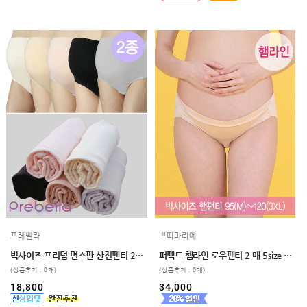
프레벨라
쁘띠마리에
빅사이즈 프리덤 면스판 산전팬티 2매입
퍼펙트 햄라인 로우팬티 2 매 5size 임파선 빅사이즈 임부로우팬티 2XL , 3XL
(상품후기 : 0개)
(상품후기 : 0개)
18,800
34,000