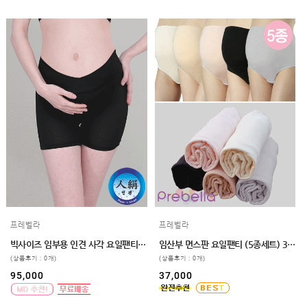
프레벨라
프레벨라
빅사이즈 임부용 인견 사각 요일팬티 5매입 110,120
임산부 면스판 요일팬티 (5종세트) 3size
(상품후기 : 0개)
(상품후기 : 0개)
95,000
37,000