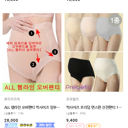
쁘띠마리에
프레벨라
ALL 햄라인 오버팬티 빅사이즈 임부팬티 제왕팬티 만삭 2xl 3xl
빅사이즈 프리덤 면스판 산전팬티 110,120
(상품후기 : 1개)
(상품후기 : 0개)
28,000
9,400