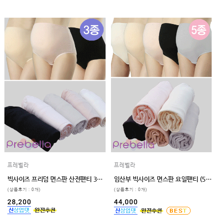
프레벨라
프레벨라
빅사이즈 프리덤 면스판 산전팬티 3매입
임산부 빅사이즈 면스판 요일팬티 (5종세트) 110,120
(상품후기 : 0개)
(상품후기 : 0개)
28,200
44,000