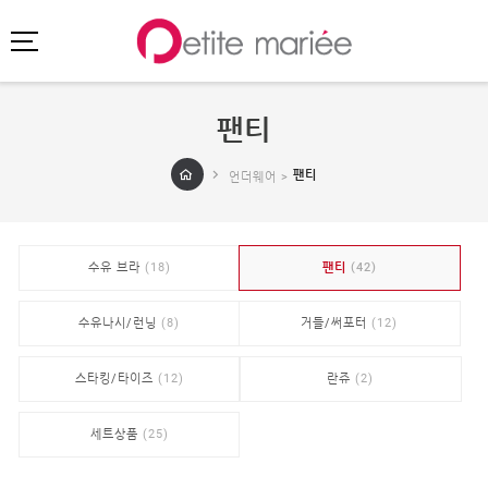
팬티
로그인
회원가입
마이페이지
팬티
언더웨어 >
주문배송
고객센터
회사소개
수유 브라
(18)
팬티
(42)
SHOPPING
SPECIAL
수유나시/런닝
(8)
거들/써포터
(12)
BEST
스타킹/타이즈
(12)
란쥬
(2)
NEW
초특가
·
클리어런스
세트상품
(25)
이벤트
HIT