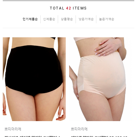
SALE
TOTAL
42
ITEMS
1+1
인기제품순
신제품순
상품명순
낮은가격순
높은가격순
빅사이즈
~3XL
언더웨어
수유
브라
팬티
수유나시/
런닝
거들/
써포터
스타킹/
타이즈
란쥬
세트상품
임산부용품
복대/
보호대
쁘띠마리에
쁘띠마리에