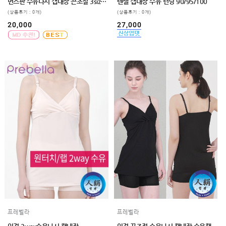
임부복
면스판 수유나시 캡내장 끈조절 3size,3color 빅사이즈수유나시
텐셀 캡내장 수유 런닝 90/95/100
(상품후기 : 0개)
(상품후기 : 0개)
상의
20,000
27,000
하의/
스타킹
원피스
클리어런스
&B급
특가
(클리어런스)
B급상품
HIT
SALE
MYPAGE
COMMUNITY
COMPANY
프레벨라
프레벨라