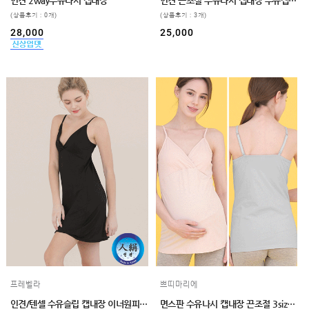
인견 2way수유나시 캡내장
인견 끈조절 수유나시 캡내장 수유캡나시 브라탑
GUIDE
(상품후기 : 0개)
(상품후기 : 3개)
28,000
25,000
프레벨라
쁘띠마리에
인견/텐셀 수유슬립 캡내장 이너원피스 롱수유나시 끈조절 2size
면스판 수유나시 캡내장 끈조절 3size,3color 2매 빅사이즈수유나시