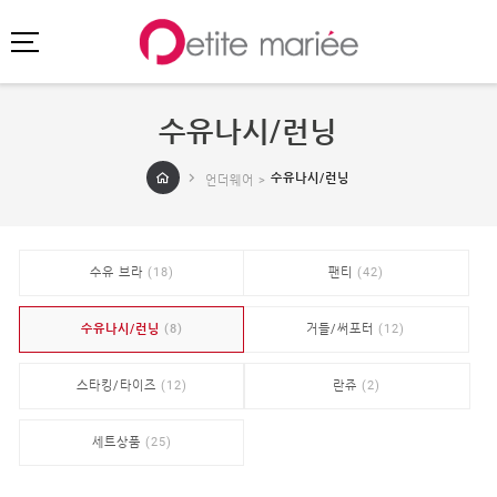
수유나시/런닝
로그인
회원가입
마이페이지
수유나시/런닝
언더웨어 >
주문배송
고객센터
회사소개
수유 브라
(18)
팬티
(42)
SHOPPING
SPECIAL
수유나시/런닝
(8)
거들/써포터
(12)
BEST
스타킹/타이즈
(12)
란쥬
(2)
NEW
초특가
·
클리어런스
세트상품
(25)
이벤트
HIT