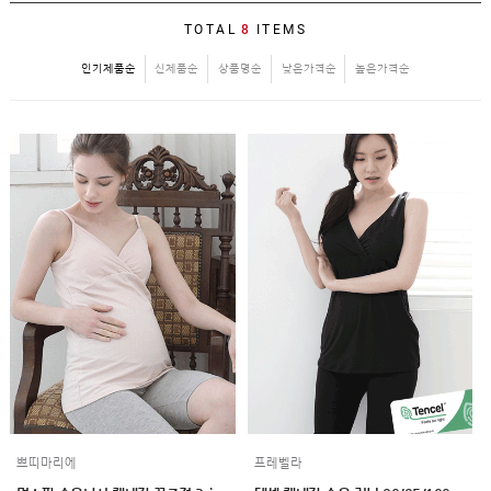
SALE
TOTAL
8
ITEMS
1+1
인기제품순
신제품순
상품명순
낮은가격순
높은가격순
빅사이즈
~3XL
언더웨어
수유
브라
팬티
수유나시/
런닝
거들/
써포터
스타킹/
타이즈
란쥬
세트상품
임산부용품
복대/
보호대
쁘띠마리에
프레벨라