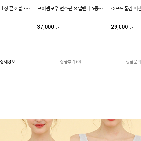
면스판 수유나시 캡내장 끈조절 3size,3color 빅사이즈수유나시
브이랩로우 면스판 요일팬티 5종세트 95/100/105 산전후 겸용
소프트풀컵 미
37,000
29,000
원
원
상세정보
상품후기 (0)
상품문의