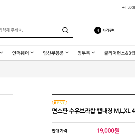
4
사각팬티
LOG
5
레이온 요가바지
언더웨어
임산부용품
임부복
클리어런스&B
6
요일팬티
7
종아리 압박밴드
면스판 수유브라탑 캡내장 M,L,XL 4c
8
스타킹
19,000원
판매 가격