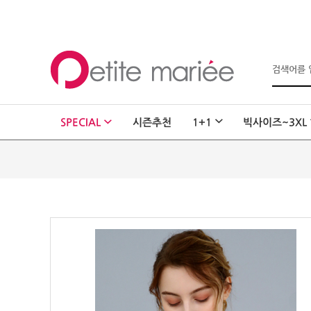
로그인
회원가입
마이페이지
SPECIAL
시즌추천
1+1
빅사이즈~3XL
주문배송
고객센터
회사소개
SHOPPING
SPECIAL
BEST
NEW
초특가
·
클리어런스
이벤트