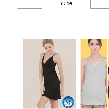
임산부용품
관련상품
복대/
보호대
임부복
상의
하의/
스타킹
원피스
클리어런스
&B급
특가
(클리어런스)
B급상품
HIT
SALE