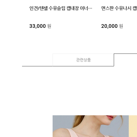
MYPAGE
인견/텐셀 수유슬립 캡내장 이너원피스 롱수유나시 끈조절 2size
COMMUNITY
33,000
20,000
원
원
COMPANY
GUIDE
관련상품