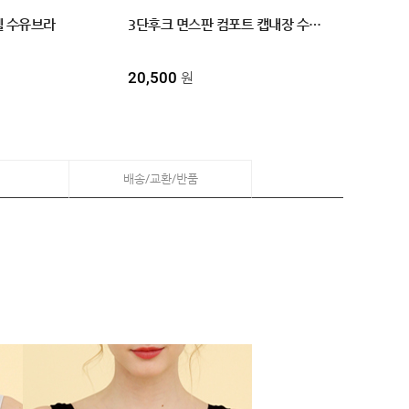
셸 수유브라
3단후크 면스판 컴포트 캡내장 수유브라탑 M,L,XL 4color PBR 1030
20,500
원
배송/교환/반품