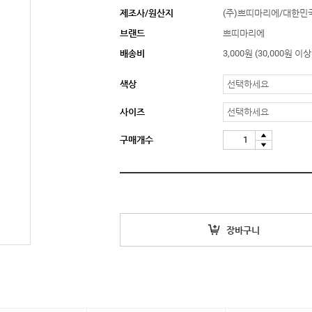
제조사/원산지
(주)쁘띠마리에/대한민
브랜드
쁘띠마리에
9
수유브라탑
배송비
3,000원 (30,000원 
색상
사이즈
10
손목보호대
구매개수
1
인견
장바구니